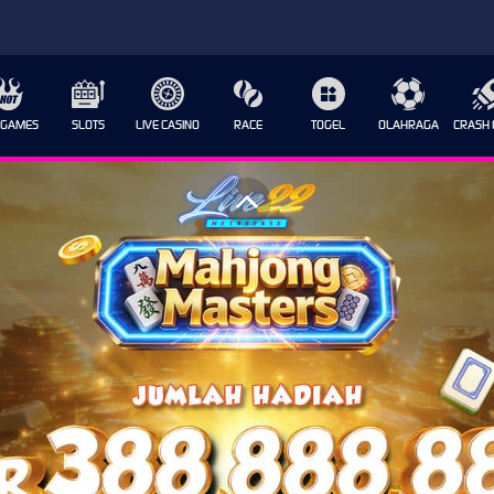
 GAMES
SLOTS
LIVE CASINO
RACE
TOGEL
OLAHRAGA
CRASH