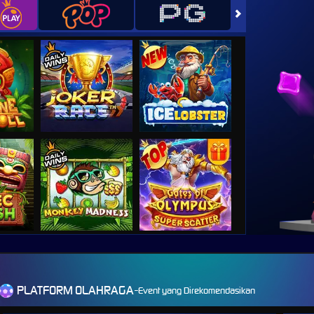
PLATFORM OLAHRAGA-
Event yang Direkomendasikan