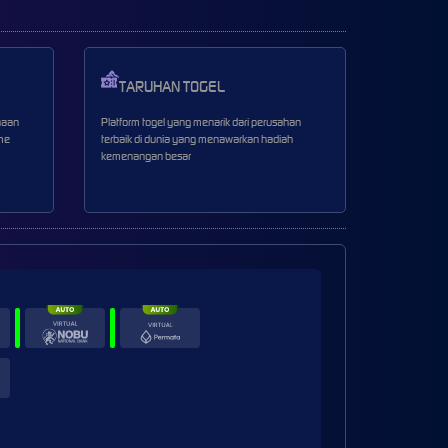
TARUHAN TOGEL
haan
Platform togel yang menarik dari perusahan
ame
terbaik di dunia yang menawarkan hadiah
kemenangan besar