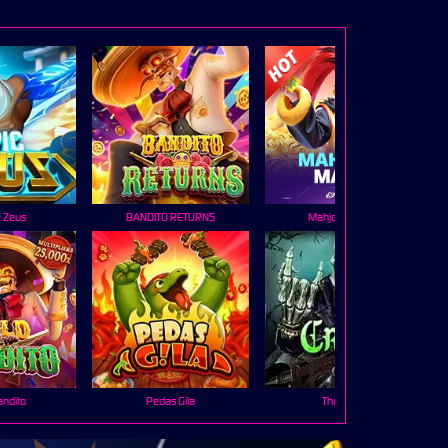
e Zeus
BANDITO RETURNS
Mahjong Magic
andito
Pedas Gila
The Crypt