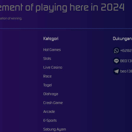
ement of playing here in 2024
ation of winning.
Kategori
Dukungan
Hot Games
+6282
Slots
BEO13
Live Casino
beo13
Race
Togel
Olahraga
Crash Game
Arcade
E-Sports
Sabung Ayam