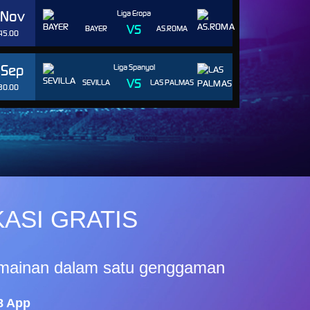
 Nov
Liga Eropa
VS
BAYER
AS.ROMA
45.00
 Sep
Liga Spanyol
VS
SEVILLA
LAS PALMAS
30.00
ASI GRATIS
rmainan dalam satu genggaman
8 App