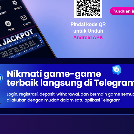
Panduan i
Pindai kode QR
untuk Unduh
Android APK