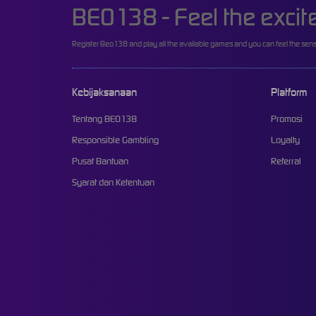
BEO138 - Feel the excit
Register Beo138 and play all the available games and you can feel the sens
Kebijaksanaan
Platform
Tentang BEO138
Promosi
Responsible Gambling
Loyalty
Pusat Bantuan
Referral
Syarat dan Ketentuan