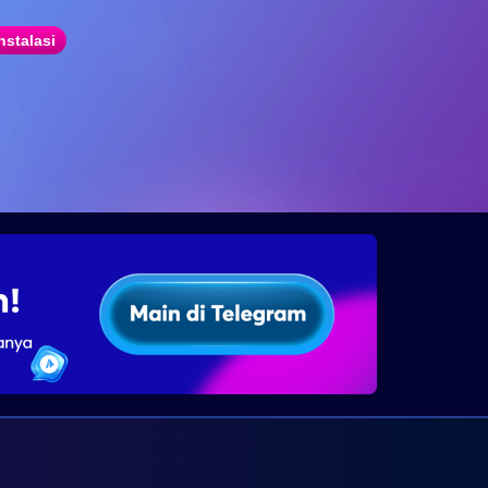
nstalasi