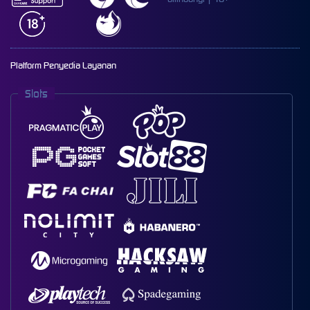
Platform Penyedia Layanan
Slots