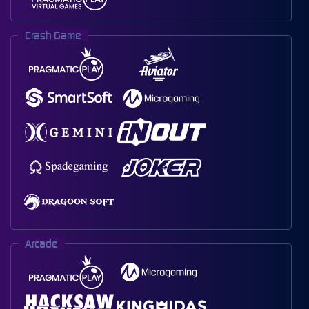
Crash Game
Arcade