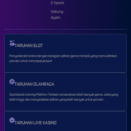
E-Sports
Sabung
Ayam
TARUHAN SLOT
Penyedia slot online dengan beragam pilihan game menarik yang memudahkan
pemain untuk mencapai jackpot
TARUHAN OLAHRAGA
Sportsbook Gaming Platform Terbaik menawarkan lebih banyak game, odds yang
lebih tinggi, dan menyediakan pilihan yang lebih banyak untuk pemain.
TARUHAN LIVE KASINO