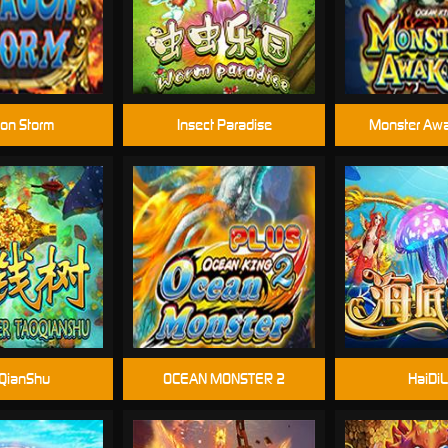
on Storm
Insect Paradise
Monster Awa
QianShu
OCEAN MONSTER 2
HaiDi