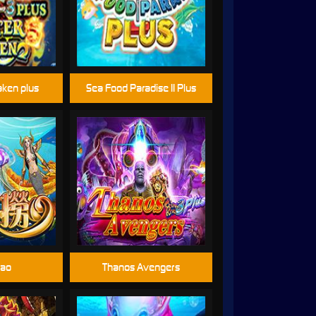
ken plus
Sea Food Paradise II Plus
Lao
Thanos Avengers