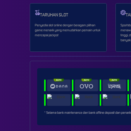
TARUHAN SLOT
TA
Penyedia slot online dengan beragam pilihan
Sportsb
game menarik yang memudahkan pemain untuk
menawar
mencapai jackpot
tinggi,
banyak 
* Selama bank maintenance dan bank offline deposit dan penarik