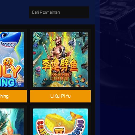
shing
Li Kui Pi Yu