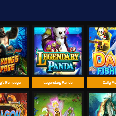
ng’s Rampage
Legendary Panda
Daily Fi