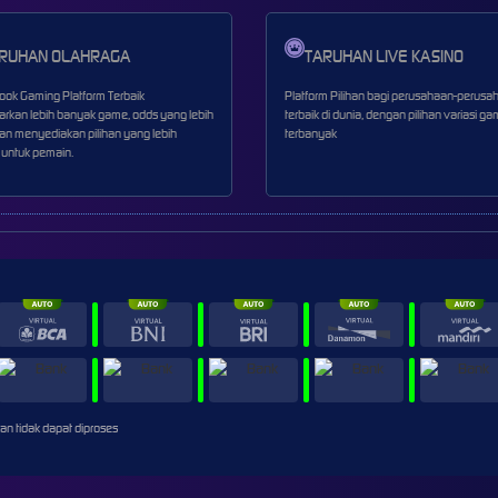
RUHAN OLAHRAGA
TARUHAN LIVE KASINO
ook Gaming Platform Terbaik
Platform Pilihan bagi perusahaan-perusa
kan lebih banyak game, odds yang lebih
terbaik di dunia, dengan pilihan variasi g
 dan menyediakan pilihan yang lebih
terbanyak
untuk pemain.
an tidak dapat diproses