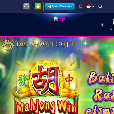
Main di Telegram
HOT