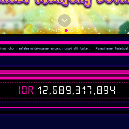
aaf atas ketidaknyamanan yang mungkin ditimbulkan.
Pemeliharaan Terjadwal: MarbleX pada 
IDR
12,689,317,894