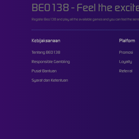
BEO138 - Feel the excit
Register Beo138 and play all the available games and you can feel the sens
Kebijaksanaan
Platform
Tentang BEO138
Promosi
Responsible Gambling
Loyalty
Pusat Bantuan
Referral
Syarat dan Ketentuan