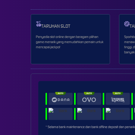
TARUHAN SLOT
TA
Penyedia slot online dengan beragam pilihan
Sportsb
game menarik yang memudahkan pemain untuk
menawar
mencapai jackpot
tinggi,
banyak 
* Selama bank maintenance dan bank offline deposit dan penarik