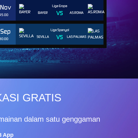
 Nov
Liga Eropa
VS
BAYER
AS.ROMA
45.00
 Sep
Liga Spanyol
VS
SEVILLA
LAS PALMAS
30.00
ASI GRATIS
rmainan dalam satu genggaman
8 App