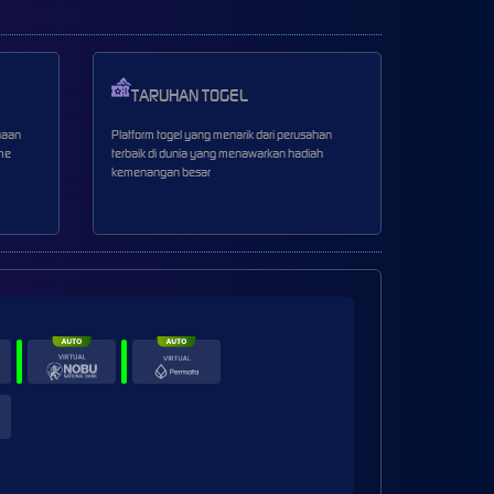
TARUHAN TOGEL
haan
Platform togel yang menarik dari perusahan
ame
terbaik di dunia yang menawarkan hadiah
kemenangan besar