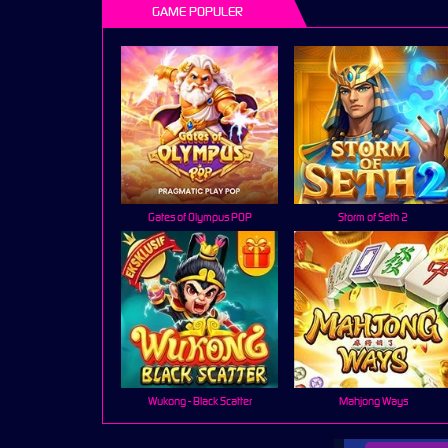
GAME POPULER
Gates of Olympus POP
Storm of Seth 2
Wukong - Black Scatter
Mahjong Ways