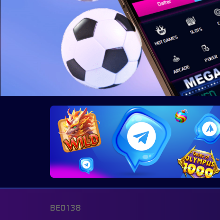
BEO138