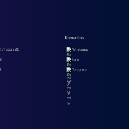
Komunitas
171663320
Whatsapp
8
Line
8
Telegram