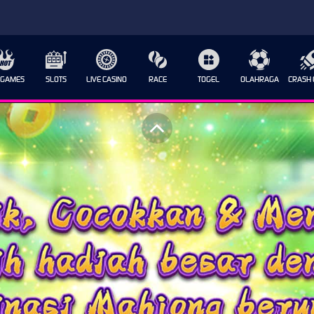
 GAMES
SLOTS
LIVE CASINO
RACE
TOGEL
OLAHRAGA
CRASH