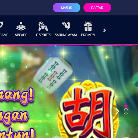
MASUK
DAFTAR
 GAME
ARCADE
E-SPORTS
SABUNG AYAM
PROMOSI