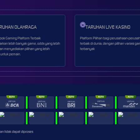
RUHAN OLAHRAGA
TARUHAN LIVE KASINO
ook Gaming Platform Terbaik
Platform Pilihan bagi perusahaan-perusa
kan lebih banyak game, odds yang lebih
terbaik di dunia, dengan pilihan variasi g
 dan menyediakan pilihan yang lebih
terbanyak
untuk pemain.
an tidak dapat diproses