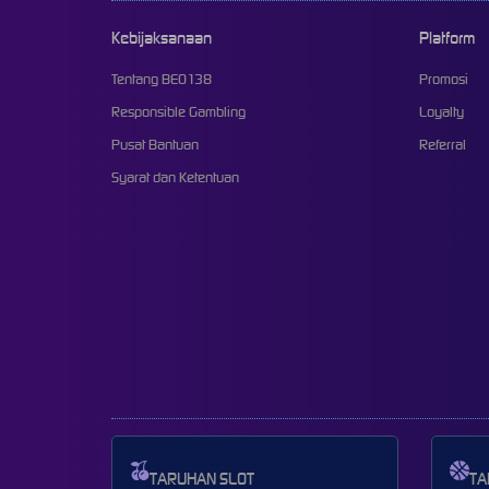
Kebijaksanaan
Platform
Tentang BEO138
Promosi
Responsible Gambling
Loyalty
Pusat Bantuan
Referral
Syarat dan Ketentuan
TARUHAN SLOT
TA