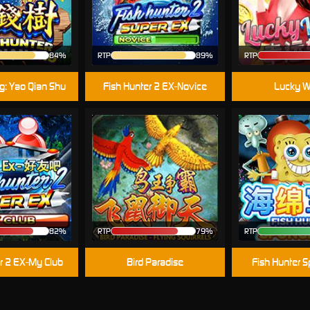
84%
RTP
89%
RTP
g: Yao Qian Shu
Fish Hunter 2 EX-Novice
Lucky W
82%
RTP
79%
RTP
r 2 EX-My Club
Bird Paradise
Fish Hunter 