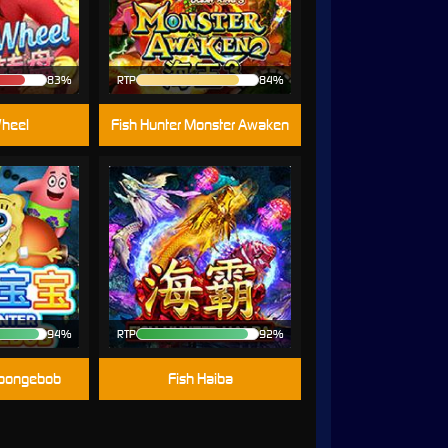
83%
RTP
84%
heel
Fish Hunter Monster Awaken
94%
RTP
92%
Spongebob
Fish Haiba