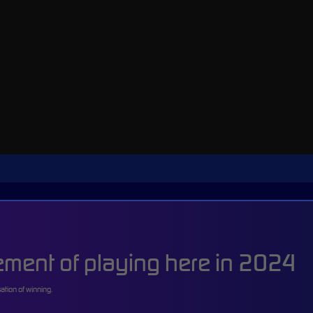
ement of playing here in 2024
ation of winning.