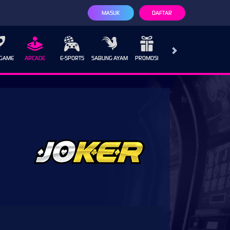
MASUK
DAFTAR
 GAME
ARCADE
E-SPORTS
SABUNG AYAM
PROMOSI