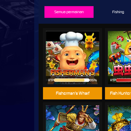
Semua permainan
Fishing
RTP
86%
RTP
Fisherman's Wharf
Fish Hunter