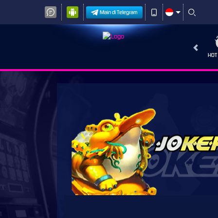
Main di Telegram
HOT