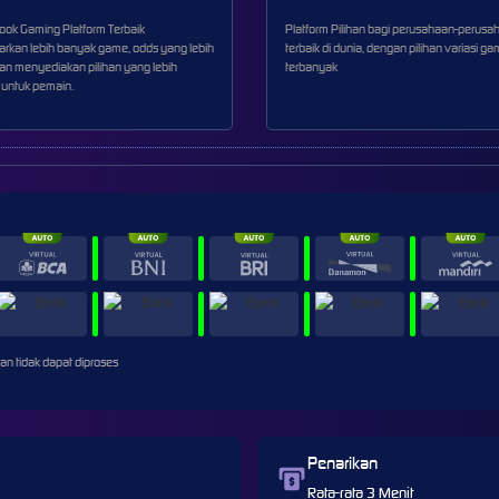
ook Gaming Platform Terbaik
Platform Pilihan bagi perusahaan-perusa
kan lebih banyak game, odds yang lebih
terbaik di dunia, dengan pilihan variasi g
 dan menyediakan pilihan yang lebih
terbanyak
untuk pemain.
an tidak dapat diproses
Penarikan
Rata-rata 3 Menit