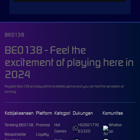
BEO138
BEO138 - Feel the
excitement of playing here in
2024
Register Beo138 and play all the available games and you can feel the sensation of
winning.
Kebijaksanaan
Platform
Kategori
Dukungan
Komunitas
Tentang BEO138
Promosi
Hot
+62821716
Whatsa
Games
63320
pp
Responsible
Loyalty