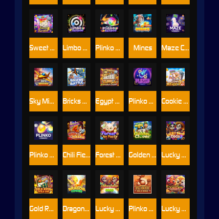
Sweet Scratch
Limbo Rainbow
Plinko Rainbow
Mines
Maze Classic
Sky Mission
Bricks Battle
Egypt Gem Scratch
Plinko Neon
Cookie Fiesta
Plinko Classic
Chili Fiesta
Forest Tea Party
Golden Clover
Lucky Drop: Coco 2
Gold Rush: Wild Dig
Dragon Tower
Lucky Drop-Coco
Plinko Gold Rush
Lucky Drop-GongXiFaChai