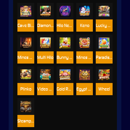
Cave Bingo
Diamonds
Hilo Neon
Keno
Lucky Drop-Olympus
Mines Raider
Multi Hilo
Bunny Run
Mines Cookie
Paradise Hilo
Plinko
Video Poker
Gold Rush: Boomers
Egypt Hilo
Wheel
Steampunk 2