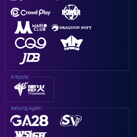
E-Sports
Sabung Ayam