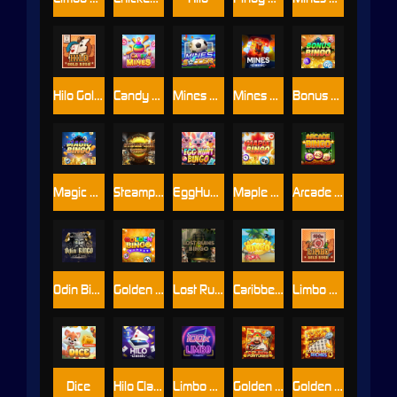
Hilo Gold Rush
Candy Mines
Mines Soccer
Mines Classic
Bonus Bingo
Magic Bingo
Steampunk
EggHunt Bingo
Maple Bingo
Arcade Bingo
Odin Bingo
Golden Bingo
Lost Ruins
Caribbean Bingo
Limbo Gold Rush
Dice
Hilo Classic
Limbo Neon
Golden Fortunes
Golden Horse Riches